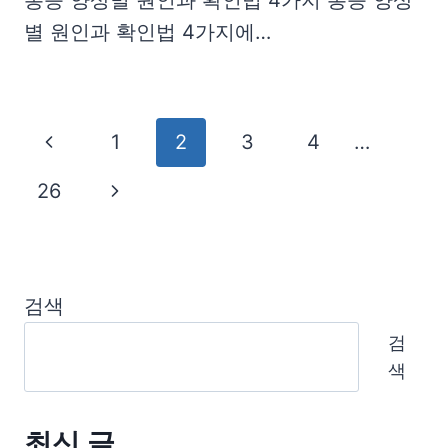
통증 양상별 원인과 확인법 4가지 통증 양상
별 원인과 확인법 4가지에…
Page
Previous
1
2
3
4
…
navigation
Page
Next
26
Page
검색
검
색
최신 글