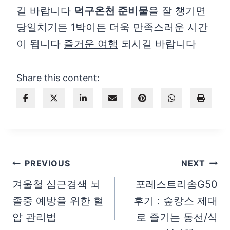
길 바랍니다
덕구온천 준비물
을 잘 챙기면
당일치기든 1박이든 더욱 만족스러운 시간
이 됩니다
즐거운 여행
되시길 바랍니다
Share this content:
글
PREVIOUS
NEXT
탐
겨울철 심근경색 뇌
포레스트리솜G50
졸중 예방을 위한 혈
후기 : 숲캉스 제대
색
압 관리법
로 즐기는 동선/식