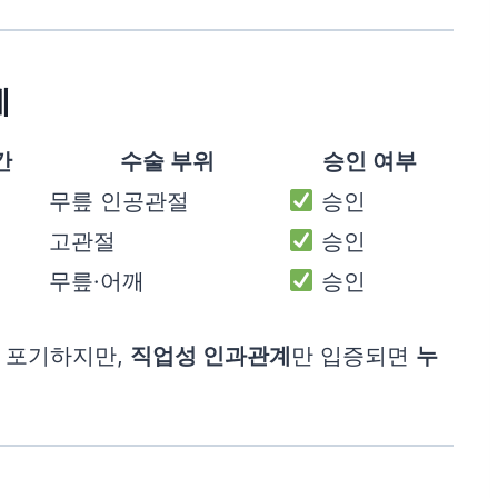
례
간
수술 부위
승인 여부
무릎 인공관절
승인
고관절
승인
무릎·어깨
승인
며 포기하지만,
직업성 인과관계
만 입증되면
누