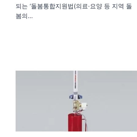
되는 ‘돌봄통합지원법(의료·요양 등 지역 돌
봄의…