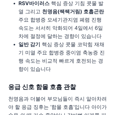
RSV바이러스
핵심 증상 기침 콧물 발
열 그리고
천명음(쌕쌕거림) 호흡곤란
주요 합병증 모세기관지염 폐렴 진행
속도는 서서히 악화되어 4일에서 6일
차에 절정에 달하는 경향이 있습니다
일반 감기
핵심 증상 콧물 코막힘 재채
기 미열 주요 합병증 중이염 축농증 진
행 속도는 비교적 빠르게 호전되는 경
향이 있습니다
응급 신호 함몰 호흡 관찰
천명음과 더불어 부모님들이 즉시 알아차려
야 할 응급 징후는 ‘함몰 호흡’입니다 아이가