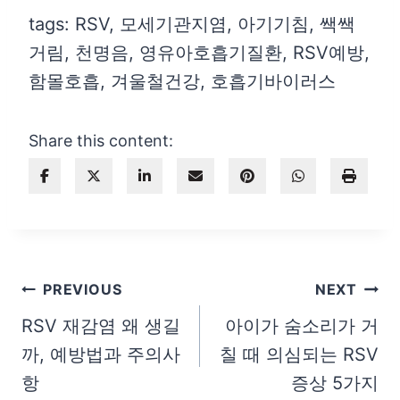
tags: RSV, 모세기관지염, 아기기침, 쌕쌕
거림, 천명음, 영유아호흡기질환, RSV예방,
함몰호흡, 겨울철건강, 호흡기바이러스
Share this content:
글
PREVIOUS
NEXT
탐
RSV 재감염 왜 생길
아이가 숨소리가 거
까, 예방법과 주의사
칠 때 의심되는 RSV
색
항
증상 5가지